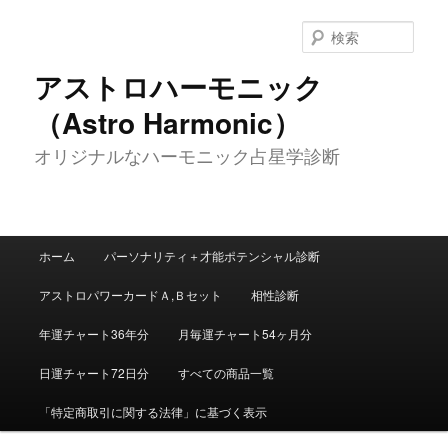
メ
イ
検
ン
索
コ
アストロハーモニック
ン
（Astro Harmonic）
テ
ン
オリジナルなハーモニック占星学診断
ツ
へ
移
動
メ
ホーム
パーソナリティ＋才能ポテンシャル診断
イ
ン
アストロパワーカードＡ,Ｂセット
相性診断
メ
ニ
年運チャート36年分
月毎運チャート54ヶ月分
ュ
ー
日運チャート72日分
すべての商品一覧
「特定商取引に関する法律」に基づく表示