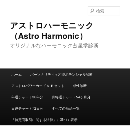
メ
イ
検
ン
索
コ
アストロハーモニック
ン
（Astro Harmonic）
テ
ン
オリジナルなハーモニック占星学診断
ツ
へ
移
動
メ
ホーム
パーソナリティ＋才能ポテンシャル診断
イ
ン
アストロパワーカードＡ,Ｂセット
相性診断
メ
ニ
年運チャート36年分
月毎運チャート54ヶ月分
ュ
ー
日運チャート72日分
すべての商品一覧
「特定商取引に関する法律」に基づく表示