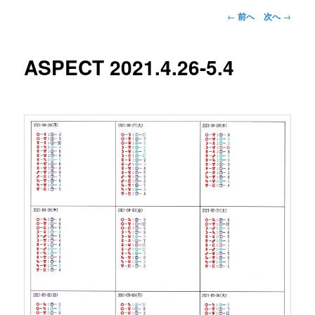
投
←
前へ
次へ
→
稿
ナ
ビ
ASPECT 2021.4.26-5.4
ゲ
ー
シ
ョ
ン