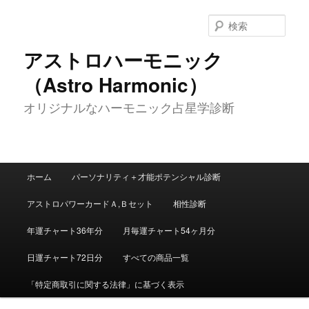
メ
イ
検
ン
索
コ
アストロハーモニック
ン
（Astro Harmonic）
テ
ン
オリジナルなハーモニック占星学診断
ツ
へ
移
動
メ
ホーム
パーソナリティ＋才能ポテンシャル診断
イ
ン
アストロパワーカードＡ,Ｂセット
相性診断
メ
ニ
年運チャート36年分
月毎運チャート54ヶ月分
ュ
ー
日運チャート72日分
すべての商品一覧
「特定商取引に関する法律」に基づく表示