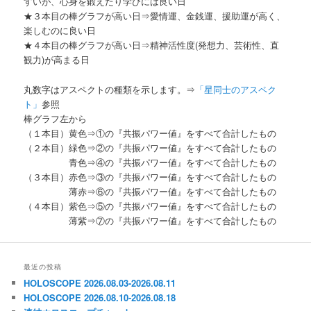
すいが、心身を鍛えたり学びには良い日
★３本目の棒グラフが高い日⇒愛情運、金銭運、援助運が高く、
楽しむのに良い日
★４本目の棒グラフが高い日⇒精神活性度(発想力、芸術性、直
観力)が高まる日
丸数字はアスペクトの種類を示します。⇒
「星同士のアスペク
ト」
参照
棒グラフ左から
（１本目）黄色⇒①の『共振パワー値』をすべて合計したもの
（２本目）緑色⇒②の『共振パワー値』をすべて合計したもの
青色⇒④の『共振パワー値』をすべて合計したもの
（３本目）赤色⇒③の『共振パワー値』をすべて合計したもの
薄赤⇒⑥の『共振パワー値』をすべて合計したもの
（４本目）紫色⇒⑤の『共振パワー値』をすべて合計したもの
薄紫⇒⑦の『共振パワー値』をすべて合計したもの
最近の投稿
HOLOSCOPE 2026.08.03-2026.08.11
HOLOSCOPE 2026.08.10-2026.08.18