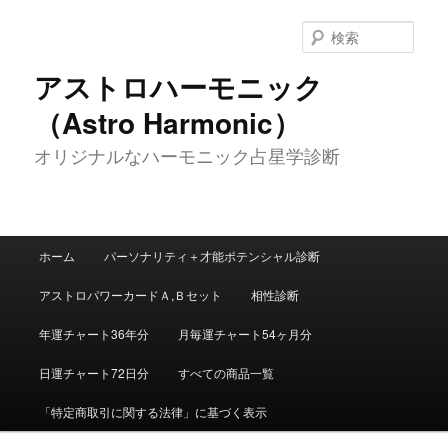
メ
イ
検
ン
索
コ
アストロハーモニック
ン
（Astro Harmonic）
テ
ン
オリジナルなハーモニック占星学診断
ツ
へ
移
動
メ
ホーム
パーソナリティ＋才能ポテンシャル診断
イ
ン
アストロパワーカードＡ,Ｂセット
相性診断
メ
ニ
年運チャート36年分
月毎運チャート54ヶ月分
ュ
ー
日運チャート72日分
すべての商品一覧
「特定商取引に関する法律」に基づく表示