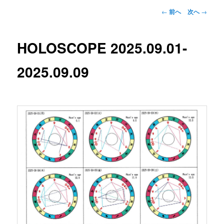
投
←
前へ
次へ
→
稿
ナ
ビ
HOLOSCOPE 2025.09.01-
ゲ
ー
2025.09.09
シ
ョ
ン