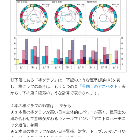
◎下段にある『棒グラフ』は，下記のような運勢(風向き)を表
し、棒グラフの高さは、もう１つの頁
「星同士のアスペクト」
表
から，下の第２段落のような計算で表示されます。
４本の棒グラフの影響は、 左から
★１本目の棒グラフが高い日⇒全体的にパワーが高く、星同士の
組み合わせで意味が変わる⇒メールマガジン「アストロハーモニ
ック通信」参照
★２本目の棒グラフが高い日⇒緊張、対立、トラブルが起こりや