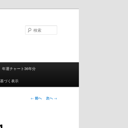
検
索
年運チャート36年分
基づく表示
投
←
前へ
次へ
→
稿
ナ
ビ
4
ゲ