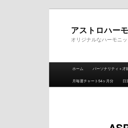
メ
イ
ン
アストロハーモニッ
コ
オリジナルなハーモニッ
ン
テ
ン
ツ
メ
へ
ホーム
パーソナリティ＋才
イ
移
ン
動
月毎運チャート54ヶ月分
日
メ
ニ
ュ
ー
ASP