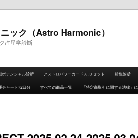
ク（Astro Harmonic）
ク占星学診断
能ポテンシャル診断
アストロパワーカードＡ,Ｂセット
相性診断
運チャート72日分
すべての商品一覧
「特定商取引に関する法律」に
ECT 2025.02.24-2025.03.0