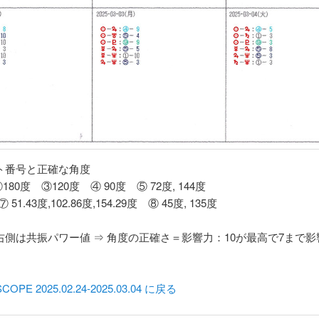
クト番号と正確な角度
180度 ③120度 ④ 90度 ⑤ 72度, 144度
 51.43度,102.86度,154.29度 ⑧ 45度, 135度
右側は共振パワー値 ⇒ 角度の正確さ＝影響力：10が最高で7まで
OPE 2025.02.24-2025.03.04 に戻る