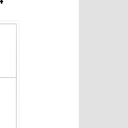
ー
シ
ョ
ン