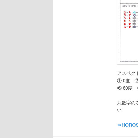
アスペ
① 0度 ②
⑥ 60度 ⑦
丸数字の
い
⇒HOROSC