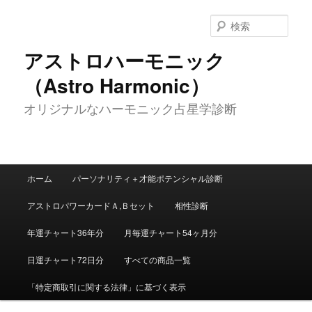
メ
イ
検
ン
索
コ
アストロハーモニック
ン
（Astro Harmonic）
テ
ン
オリジナルなハーモニック占星学診断
ツ
へ
移
動
メ
ホーム
パーソナリティ＋才能ポテンシャル診断
イ
ン
アストロパワーカードＡ,Ｂセット
相性診断
メ
ニ
年運チャート36年分
月毎運チャート54ヶ月分
ュ
ー
日運チャート72日分
すべての商品一覧
「特定商取引に関する法律」に基づく表示