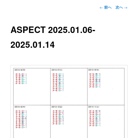
投
←
前へ
次へ
→
稿
ナ
ビ
ASPECT 2025.01.06-
ゲ
ー
2025.01.14
シ
ョ
ン