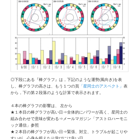
◎下段にある『棒グラフ』は，下記のような運勢(風向き)を表
し、棒グラフの高さは、もう１つの頁
「星同士のアスペクト」
表
から，下の第２段落のような計算で表示されます。
４本の棒グラフの影響は、 左から
★１本目の棒グラフが高い日⇒全体的にパワーが高く、星同士の
組み合わせで意味が変わる⇒メールマガジン「アストロハーモニ
ック通信」参照
★２本目の棒グラフが高い日⇒緊張、対立、トラブルが起こりや
すいが、心身を鍛えたり学びには良い日