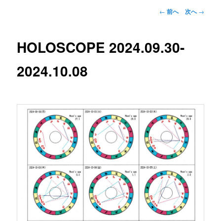
投
←
前へ
次へ
→
稿
ナ
ビ
HOLOSCOPE 2024.09.30-
ゲ
ー
2024.10.08
シ
ョ
ン