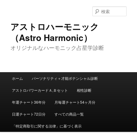
メ
イ
検
ン
索
コ
アストロハーモニック
ン
（Astro Harmonic）
テ
ン
オリジナルなハーモニック占星学診断
ツ
へ
移
動
メ
ホーム
パーソナリティ＋才能ポテンシャル診断
イ
ン
アストロパワーカードＡ,Ｂセット
相性診断
メ
ニ
年運チャート36年分
月毎運チャート54ヶ月分
ュ
ー
日運チャート72日分
すべての商品一覧
「特定商取引に関する法律」に基づく表示