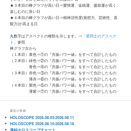
★３本目の棒グラフが高い日⇒愛情運、金銭運、援助運が高く、
楽しむのに良い日
★４本目の棒グラフが高い日⇒精神活性度(発想力、芸術性、直
観力)が高まる日
丸数字はアスペクトの種類を示します。⇒
「星同士のアスペク
ト」
参照
棒グラフ左から
（１本目）黄色⇒①の『共振パワー値』をすべて合計したもの
（２本目）緑色⇒②の『共振パワー値』をすべて合計したもの
青色⇒④の『共振パワー値』をすべて合計したもの
（３本目）赤色⇒③の『共振パワー値』をすべて合計したもの
薄赤⇒⑥の『共振パワー値』をすべて合計したもの
（４本目）紫色⇒⑤の『共振パワー値』をすべて合計したもの
薄紫⇒⑦の『共振パワー値』をすべて合計したもの
最近の投稿
HOLOSCOPE 2026.08.03-2026.08.11
HOLOSCOPE 2026.08.10-2026.08.18
連結ホロスコープチャート