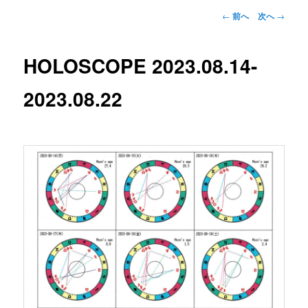
投
←
前へ
次へ
→
稿
ナ
ビ
HOLOSCOPE 2023.08.14-
ゲ
ー
2023.08.22
シ
ョ
ン