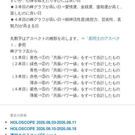
すいが、心身を鍛えたり学びには良い日
★３本目の棒グラフが高い日⇒愛情運、金銭運、援助運が高く、
楽しむのに良い日
★４本目の棒グラフが高い日⇒精神活性度(発想力、芸術性、直
観力)が高まる日
丸数字はアスペクトの種類を示します。⇒
「星同士のアスペク
ト」
参照
棒グラフ左から
（１本目）黄色⇒①の『共振パワー値』をすべて合計したもの
（２本目）緑色⇒②の『共振パワー値』をすべて合計したもの
青色⇒④の『共振パワー値』をすべて合計したもの
（３本目）赤色⇒③の『共振パワー値』をすべて合計したもの
薄赤⇒⑥の『共振パワー値』をすべて合計したもの
（４本目）紫色⇒⑤の『共振パワー値』をすべて合計したもの
薄紫⇒⑦の『共振パワー値』をすべて合計したもの
最近の投稿
HOLOSCOPE 2026.08.03-2026.08.11
HOLOSCOPE 2026.08.10-2026.08.18
連結ホロスコープチャート