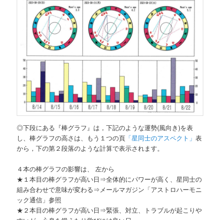
◎下段にある『棒グラフ』は，下記のような運勢(風向き)を表
し、棒グラフの高さは、もう１つの頁
「星同士のアスペクト」
表
から，下の第２段落のような計算で表示されます。
４本の棒グラフの影響は、 左から
★１本目の棒グラフが高い日⇒全体的にパワーが高く、星同士の
組み合わせで意味が変わる⇒メールマガジン「アストロハーモニ
ック通信」参照
★２本目の棒グラフが高い日⇒緊張、対立、トラブルが起こりや