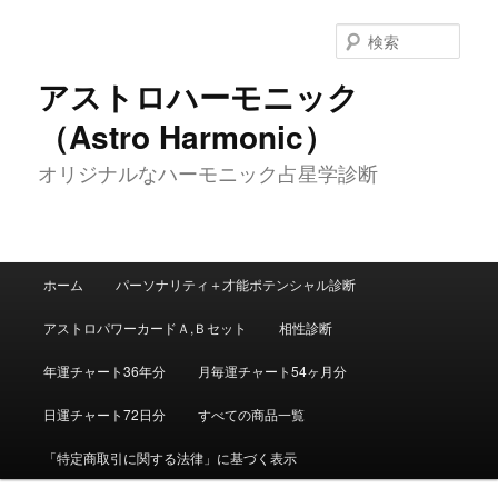
メ
イ
検
ン
索
コ
アストロハーモニック
ン
（Astro Harmonic）
テ
ン
オリジナルなハーモニック占星学診断
ツ
へ
移
動
メ
ホーム
パーソナリティ＋才能ポテンシャル診断
イ
ン
アストロパワーカードＡ,Ｂセット
相性診断
メ
ニ
年運チャート36年分
月毎運チャート54ヶ月分
ュ
ー
日運チャート72日分
すべての商品一覧
「特定商取引に関する法律」に基づく表示