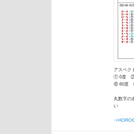
アスペ
① 0度 ②
⑥ 60度 ⑦
丸数字の
い
⇒HOROSC