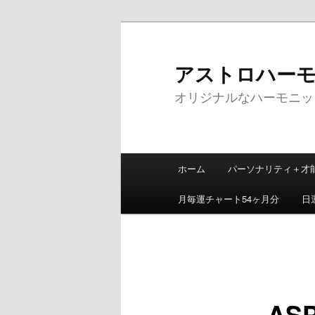
メ
イ
ン
アストロハーモニッ
コ
オリジナルなハーモニッ
ン
テ
ン
ツ
メ
へ
ホーム
パーソナリティ＋才
イ
移
ン
動
月毎運チャート54ヶ月分
日
メ
ニ
ュ
ー
ASP