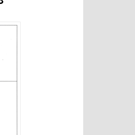
ー
シ
ョ
ン