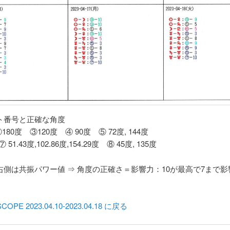
クト番号と正確な角度
180度 ③120度 ④ 90度 ⑤ 72度, 144度
 51.43度,102.86度,154.29度 ⑧ 45度, 135度
右側は共振パワー値 ⇒ 角度の正確さ＝影響力：10が最高で7まで
OPE 2023.04.10-2023.04.18 に戻る