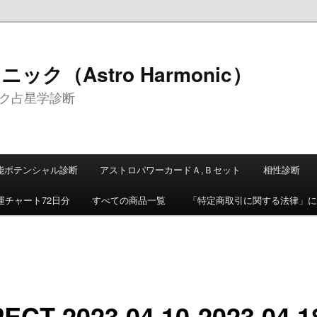
ク（Astro Harmonic）
ク占星学診断
能ポテンシャル診断
アストロパワーカードＡ,Ｂセット
相性診断
運チャート72日分
すべての商品一覧
「特定商取引に関する法律」に
ECT 2023.04.10-2023.04.1