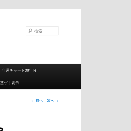
検
索
年運チャート36年分
基づく表示
投
←
前へ
次へ
→
稿
ナ
ビ
8
ゲ