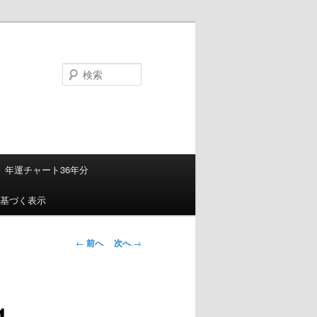
検
索
年運チャート36年分
基づく表示
投
←
前へ
次へ
→
稿
ナ
ビ
1
ゲ