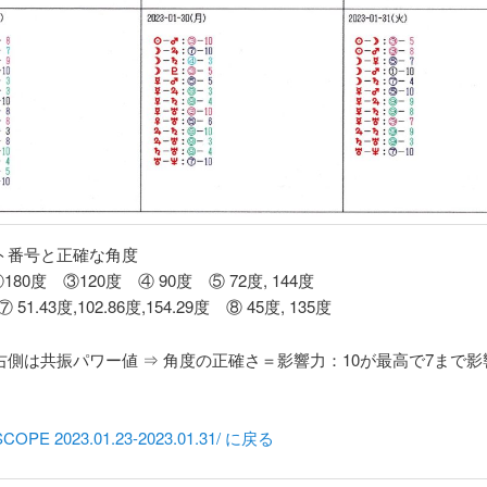
クト番号と正確な角度
180度 ③120度 ④ 90度 ⑤ 72度, 144度
 51.43度,102.86度,154.29度 ⑧ 45度, 135度
右側は共振パワー値 ⇒ 角度の正確さ＝影響力：10が最高で7まで
OPE 2023.01.23-2023.01.31/ に戻る