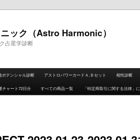
ク（Astro Harmonic）
ク占星学診断
能ポテンシャル診断
アストロパワーカードＡ,Ｂセット
相性診断
運チャート72日分
すべての商品一覧
「特定商取引に関する法律」に
ECT 2023.01.23-2023.01.3