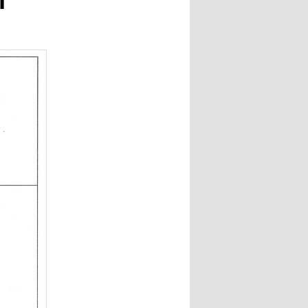
ー
シ
ョ
ン