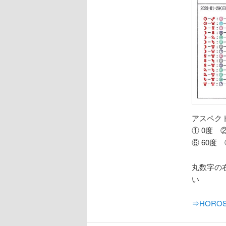
アスペ
① 0度 ②
⑥ 60度 ⑦
丸数字の
い
⇒HOROSC