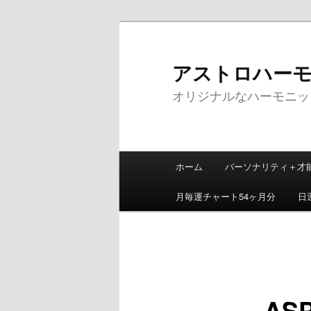
メ
イ
ン
アストロハーモニッ
コ
オリジナルなハーモニッ
ン
テ
ン
ツ
メ
へ
ホーム
パーソナリティ＋才
イ
移
ン
動
月毎運チャート54ヶ月分
日
メ
ニ
ュ
ー
ASP