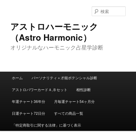
メ
イ
検
ン
索
コ
アストロハーモニック
ン
（Astro Harmonic）
テ
ン
オリジナルなハーモニック占星学診断
ツ
へ
移
動
メ
ホーム
パーソナリティ＋才能ポテンシャル診断
イ
ン
アストロパワーカードＡ,Ｂセット
相性診断
メ
ニ
年運チャート36年分
月毎運チャート54ヶ月分
ュ
ー
日運チャート72日分
すべての商品一覧
「特定商取引に関する法律」に基づく表示