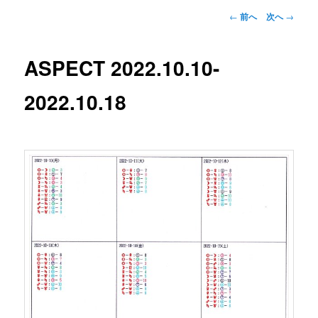
投
←
前へ
次へ
→
稿
ナ
ビ
ASPECT 2022.10.10-
ゲ
ー
2022.10.18
シ
ョ
ン