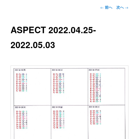
投
←
前へ
次へ
→
稿
ナ
ビ
ASPECT 2022.04.25-
ゲ
ー
2022.05.03
シ
ョ
ン