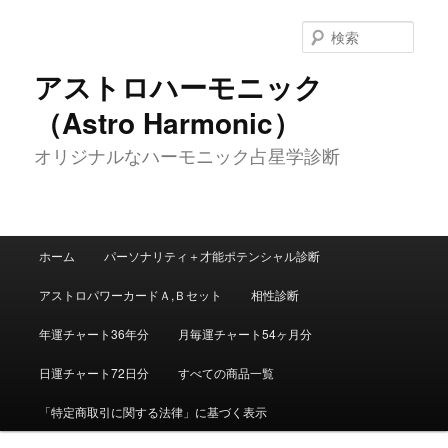
メ
イ
検
ン
索
コ
アストロハーモニック
ン
（Astro Harmonic）
テ
ン
オリジナルなハーモニック占星学診断
ツ
へ
移
動
メ
ホーム
パーソナリティ＋才能ポテンシャル診断
イ
ン
アストロパワーカードＡ,Ｂセット
相性診断
メ
ニ
年運チャート36年分
月毎運チャート54ヶ月分
ュ
ー
日運チャート72日分
すべての商品一覧
「特定商取引に関する法律」に基づく表示