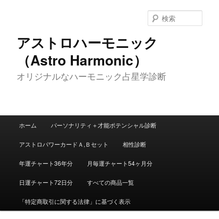
メ
イ
検
ン
索
コ
アストロハーモニック
ン
（Astro Harmonic）
テ
ン
オリジナルなハーモニック占星学診断
ツ
へ
移
動
メ
ホーム
パーソナリティ＋才能ポテンシャル診断
イ
ン
アストロパワーカードＡ,Ｂセット
相性診断
メ
ニ
年運チャート36年分
月毎運チャート54ヶ月分
ュ
ー
日運チャート72日分
すべての商品一覧
「特定商取引に関する法律」に基づく表示