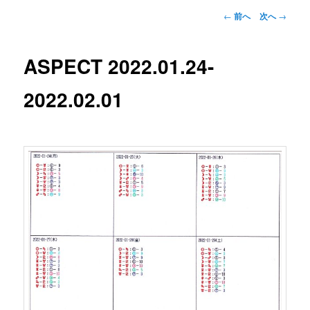
投
←
前へ
次へ
→
稿
ナ
ビ
ASPECT 2022.01.24-
ゲ
ー
2022.02.01
シ
ョ
ン