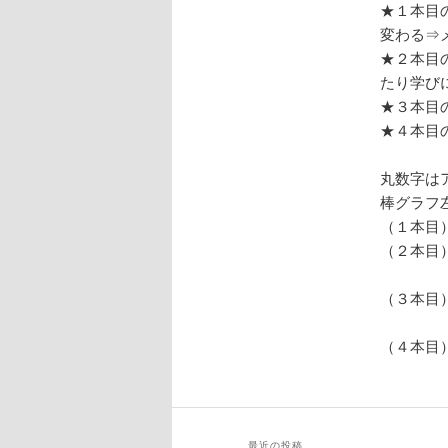
★１本目
変わる⇒
★２本目
たり学び
★３本目
★４本目
丸数字は
棒グラフ
（１本目
（２本目
青色⇒
（３本目
薄赤⇒
（４本目
薄紫⇒
最近の投稿