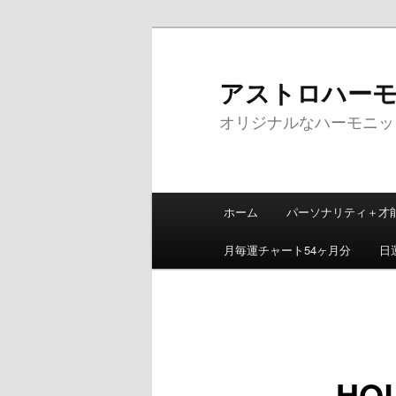
メ
イ
ン
アストロハーモニッ
コ
オリジナルなハーモニッ
ン
テ
ン
ツ
メ
へ
ホーム
パーソナリティ＋才
イ
移
ン
動
月毎運チャート54ヶ月分
日
メ
ニ
ュ
ー
HOL