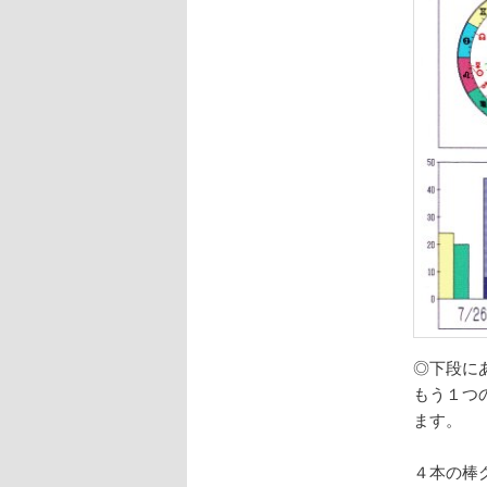
◎下段に
もう１つ
ます。
４本の棒