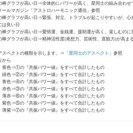
の棒グラフが高い日⇒全体的にパワーが高く、星同士の組み合わせ
メールマガジン「アストロハーモニック通信」参照
の棒グラフが高い日⇒緊張、対立、トラブルが起こりやすいが、心
には良い日
の棒グラフが高い日⇒愛情運、金銭運、援助運が高く、楽しむのに
の棒グラフが高い日⇒精神活性度(発想力、芸術性、直観力)が高ま
アスペクトの種類を示します。⇒
「星同士のアスペクト」
参照
左から
）黄色⇒①の『共振パワー値』をすべて合計したもの
）緑色⇒②の『共振パワー値』をすべて合計したもの
④の『共振パワー値』をすべて合計したもの
）赤色⇒③の『共振パワー値』をすべて合計したもの
⑥の『共振パワー値』をすべて合計したもの
）紫色⇒⑤の『共振パワー値』をすべて合計したもの
⑦の『共振パワー値』をすべて合計したもの