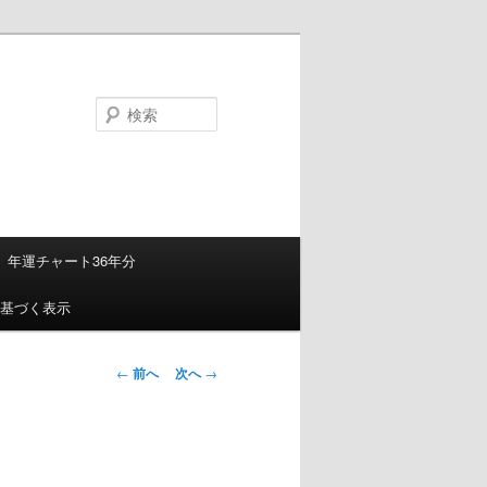
検
索
年運チャート36年分
基づく表示
投
←
前へ
次へ
→
稿
ナ
ビ
ゲ