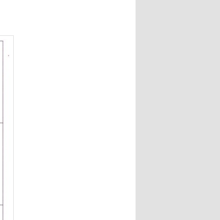
ー
シ
ョ
ン