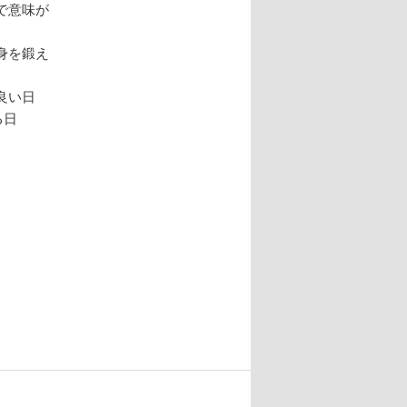
で意味が
身を鍛え
良い日
る日