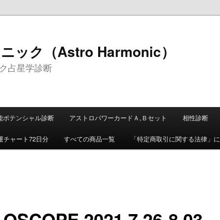
ク（Astro Harmonic）
ク占星学診断
能ポテンシャル診断
アストロパワーカードＡ,Ｂセット
相性診断
運チャート72日分
すべての商品一覧
「特定商取引に関する法律」に
OSCOPE 2021.7.26-8.03