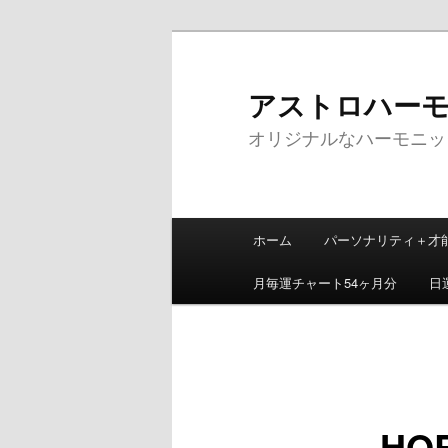
メ
イ
ン
アストロハーモニッ
コ
オリジナルなハーモニッ
ン
テ
ン
ツ
メ
へ
ホーム
パーソナリティ＋才
イ
移
ン
動
月毎運チャート54ヶ月分
日
メ
ニ
ュ
ー
HOR