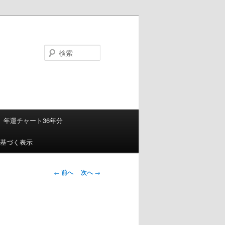
検
索
年運チャート36年分
基づく表示
投
←
前へ
次へ
→
稿
ナ
ビ
ゲ