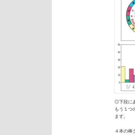
◎下段に
もう１つ
ます。
４本の棒