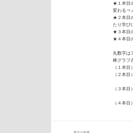
★１本目
変わる⇒
★２本目
たり学び
★３本目
★４本目
丸数字は
棒グラフ
（１本目
（２本目
青色⇒
（３本目
薄赤⇒
（４本目
薄紫⇒
最近の投稿