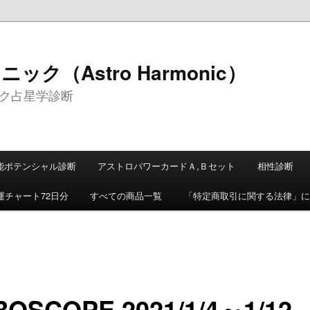
ク（Astro Harmonic）
ク占星学診断
能ポテンシャル診断
アストロパワーカードＡ,Ｂセット
相性診断
運チャート72日分
すべての商品一覧
「特定商取引に関する法律」に
OSCOPE 2021/1/4～1/12