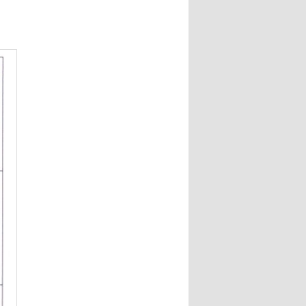
ー
シ
ョ
ン