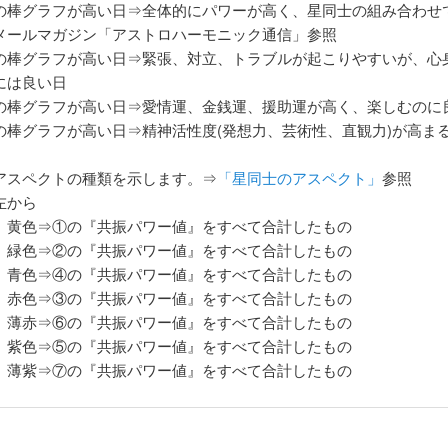
の棒グラフが高い日⇒全体的にパワーが高く、星同士の組み合わせ
メールマガジン「アストロハーモニック通信」参照
の棒グラフが高い日⇒緊張、対立、トラブルが起こりやすいが、心
には良い日
の棒グラフが高い日⇒愛情運、金銭運、援助運が高く、楽しむのに
の棒グラフが高い日⇒精神活性度(発想力、芸術性、直観力)が高ま
アスペクトの種類を示します。⇒
「星同士のアスペクト」
参照
左から
）黄色⇒①の『共振パワー値』をすべて合計したもの
）緑色⇒②の『共振パワー値』をすべて合計したもの
④の『共振パワー値』をすべて合計したもの
）赤色⇒③の『共振パワー値』をすべて合計したもの
⑥の『共振パワー値』をすべて合計したもの
）紫色⇒⑤の『共振パワー値』をすべて合計したもの
⑦の『共振パワー値』をすべて合計したもの