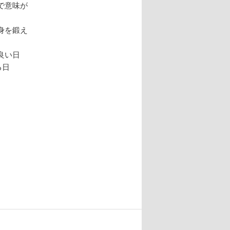
で意味が
身を鍛え
良い日
る日