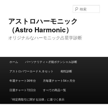
メ
イ
検
ン
索
コ
アストロハーモニック
ン
（Astro Harmonic）
テ
ン
オリジナルなハーモニック占星学診断
ツ
へ
移
動
メ
ホーム
パーソナリティ＋才能ポテンシャル診断
イ
ン
アストロパワーカードＡ,Ｂセット
相性診断
メ
ニ
年運チャート36年分
月毎運チャート54ヶ月分
ュ
ー
日運チャート72日分
すべての商品一覧
「特定商取引に関する法律」に基づく表示