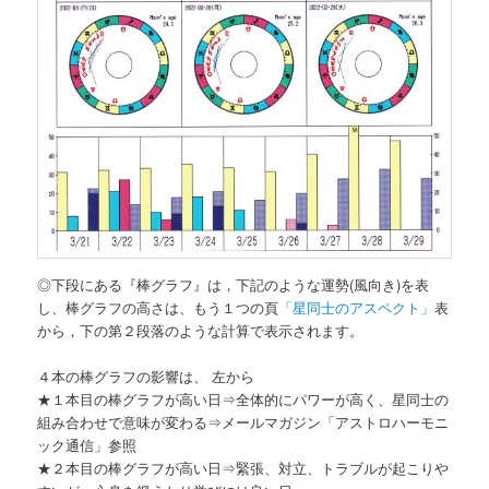
◎下段にある『棒グラフ』は，下記のような運勢(風向き)を表
し、棒グラフの高さは、もう１つの頁
「星同士のアスペクト」
表
から，下の第２段落のような計算で表示されます。
４本の棒グラフの影響は、 左から
★１本目の棒グラフが高い日⇒全体的にパワーが高く、星同士の
組み合わせで意味が変わる⇒メールマガジン「アストロハーモニ
ック通信」参照
★２本目の棒グラフが高い日⇒緊張、対立、トラブルが起こりや