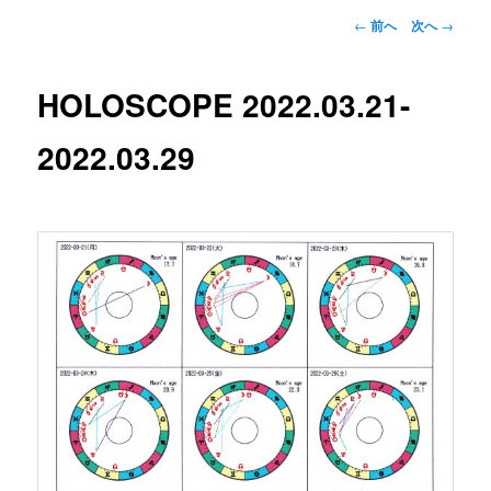
投
←
前へ
次へ
→
稿
ナ
ビ
HOLOSCOPE 2022.03.21-
ゲ
ー
2022.03.29
シ
ョ
ン