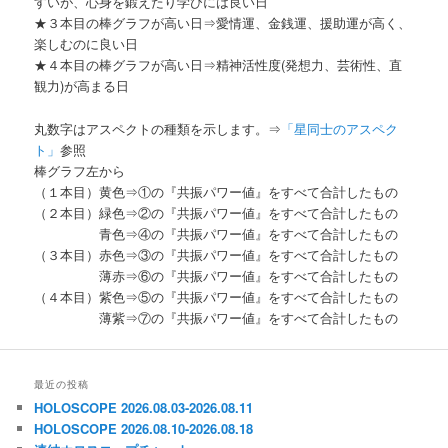
すいが、心身を鍛えたり学びには良い日
★３本目の棒グラフが高い日⇒愛情運、金銭運、援助運が高く、
楽しむのに良い日
★４本目の棒グラフが高い日⇒精神活性度(発想力、芸術性、直
観力)が高まる日
丸数字はアスペクトの種類を示します。⇒
「星同士のアスペク
ト」
参照
棒グラフ左から
（１本目）黄色⇒①の『共振パワー値』をすべて合計したもの
（２本目）緑色⇒②の『共振パワー値』をすべて合計したもの
青色⇒④の『共振パワー値』をすべて合計したもの
（３本目）赤色⇒③の『共振パワー値』をすべて合計したもの
薄赤⇒⑥の『共振パワー値』をすべて合計したもの
（４本目）紫色⇒⑤の『共振パワー値』をすべて合計したもの
薄紫⇒⑦の『共振パワー値』をすべて合計したもの
最近の投稿
HOLOSCOPE 2026.08.03-2026.08.11
HOLOSCOPE 2026.08.10-2026.08.18