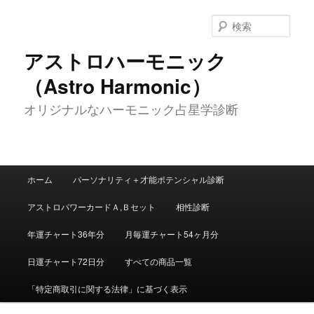
メ
イ
検
ン
索
コ
アストロハーモニック
ン
（Astro Harmonic）
テ
ン
オリジナルなハーモニック占星学診断
ツ
へ
移
動
メ
ホーム
パーソナリティ＋才能ポテンシャル診断
イ
ン
アストロパワーカードＡ,Ｂセット
相性診断
メ
ニ
年運チャート36年分
月毎運チャート54ヶ月分
ュ
ー
日運チャート72日分
すべての商品一覧
「特定商取引に関する法律」に基づく表示