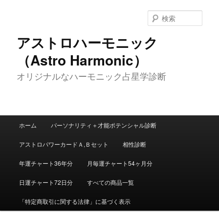
メ
イ
検
ン
索
コ
アストロハーモニック
ン
（Astro Harmonic）
テ
ン
オリジナルなハーモニック占星学診断
ツ
へ
移
動
メ
ホーム
パーソナリティ＋才能ポテンシャル診断
イ
ン
アストロパワーカードＡ,Ｂセット
相性診断
メ
ニ
年運チャート36年分
月毎運チャート54ヶ月分
ュ
ー
日運チャート72日分
すべての商品一覧
「特定商取引に関する法律」に基づく表示